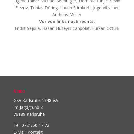
Jugendtrainer Michael Seeburger, Dominik Tunjic, Sevin
Elezov, Tobias Döring, Laurin Stirnkorb, Jugendtrainer
Andreas Müller
Vor von links nach rechts:
Endrit Sejdija, Hasan-Hüseyin Canpolat, Furkan Öztürk
Kontakt
GSV Karlsruhe 1948 e.V.
Im Jagdgrund 8
76189 Karlsruhe
Tel: 0721/50 17 72
E-Mail:
Kontakt