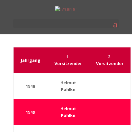
1.
2.
Jahrgang
Vorsitzender
Vorsitzender
Helmut
1948
Pahlke
Helmut
1949
Pahlke