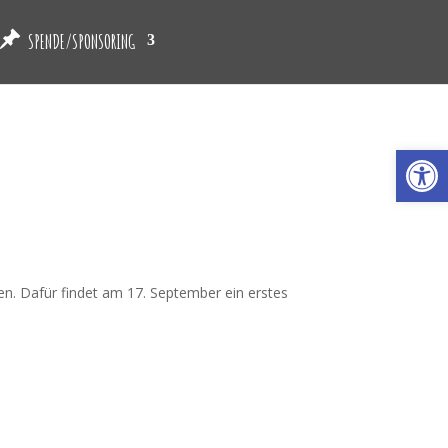
SPENDE/SPONSORING
Werkzeugl
den. Dafür findet am 17. September ein erstes