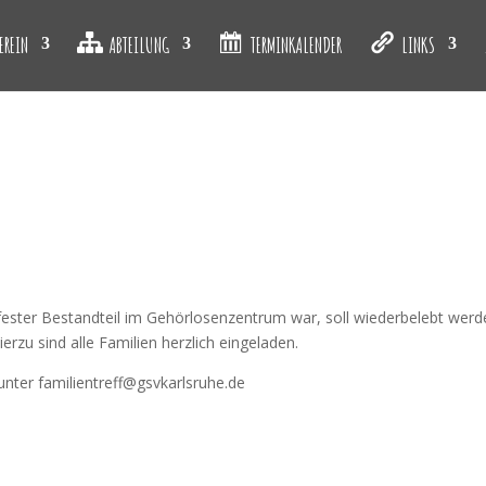
EREIN
ABTEILUNG
TERMINKALENDER
LINKS
n fester Bestandteil im Gehörlosenzentrum war, soll wiederbelebt wer
rzu sind alle Familien herzlich eingeladen.
nter familientreff@gsvkarlsruhe.de