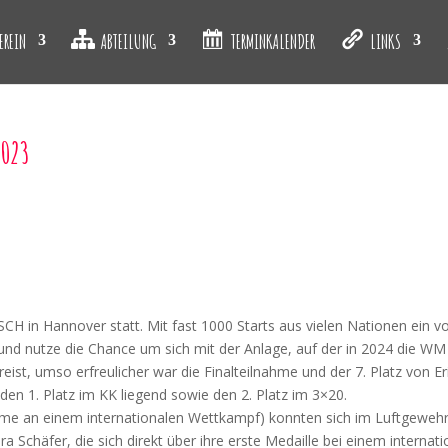
EREIN
ABTEILUNG
TERMINKALENDER
LINKS
2023
 in Hannover statt. Mit fast 1000 Starts aus vielen Nationen ein vol
nd nutze die Chance um sich mit der Anlage, auf der in 2024 die WM
ist, umso erfreulicher war die Finalteilnahme und der 7. Platz von E
den 1. Platz im KK liegend sowie den 2. Platz im 3×20.
ahme an einem internationalen Wettkampf) konnten sich im Luftgewehr
ra Schäfer, die sich direkt über ihre erste Medaille bei einem interna