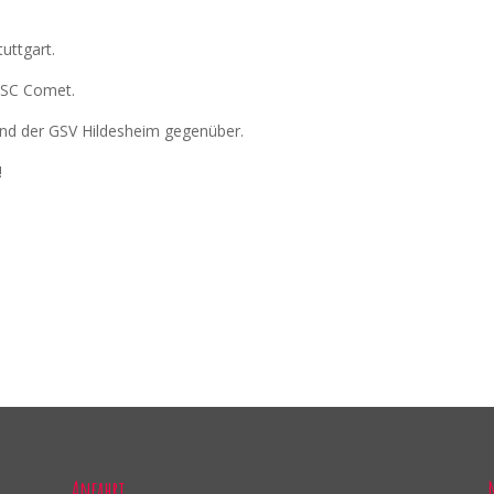
tuttgart.
 BSC Comet.
nd der GSV Hildesheim gegenüber.
!
Anfahrt