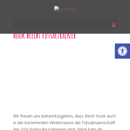
Hook bleibt Futsaltrainer
Werkzeugl
Wir freuen uns bekanntzugeben, dass René Hook auch
in der kommenden Wintersaison die Futsalmannschaft
des GSV Karlsruhe trainieren wird. René kam als