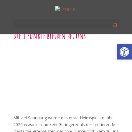
Die 3 Punkte bleiben bei uns
Werkzeugl
Mit viel Spannung wurde das erste Heimspiel im Jahr
2026 erwartet und kein Geringerer als der amtierende
Deutsche Vizemeister, der GSV Düsseldorf, kam zu uns