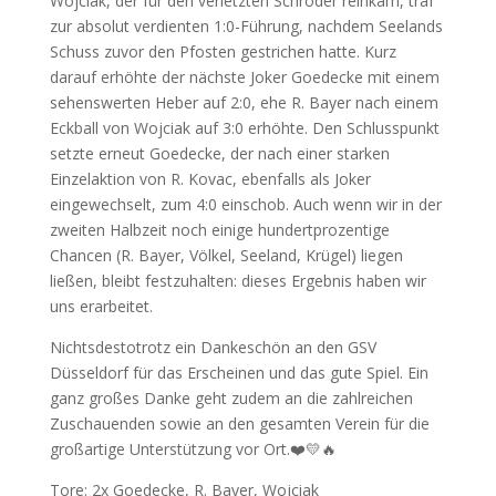
Wojciak, der für den verletzten Schröder reinkam, traf
zur absolut verdienten 1:0-Führung, nachdem Seelands
Schuss zuvor den Pfosten gestrichen hatte. Kurz
darauf erhöhte der nächste Joker Goedecke mit einem
sehenswerten Heber auf 2:0, ehe R. Bayer nach einem
Eckball von Wojciak auf 3:0 erhöhte. Den Schlusspunkt
setzte erneut Goedecke, der nach einer starken
Einzelaktion von R. Kovac, ebenfalls als Joker
eingewechselt, zum 4:0 einschob. Auch wenn wir in der
zweiten Halbzeit noch einige hundertprozentige
Chancen (R. Bayer, Völkel, Seeland, Krügel) liegen
ließen, bleibt festzuhalten: dieses Ergebnis haben wir
uns erarbeitet.
Nichtsdestotrotz ein Dankeschön an den GSV
Düsseldorf für das Erscheinen und das gute Spiel. Ein
ganz großes Danke geht zudem an die zahlreichen
Zuschauenden sowie an den gesamten Verein für die
großartige Unterstützung vor Ort.❤️💛🔥
Tore: 2x Goedecke, R. Bayer, Wojciak