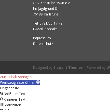
GSV Karlsruhe 1948 e.V.
Im Jagdgrund 8
76189 Karlsruhe
Tel: 0721/50 17 72
E-Mail:
Kontakt
Impressum
Datenschutz
Designed by
Elegant Themes
| Powered by
W
Zum Inhalt springen
Werkzeugleiste öffnen
Eingabehilfe
Größerer Text
Kleinerer Text
Graustufen