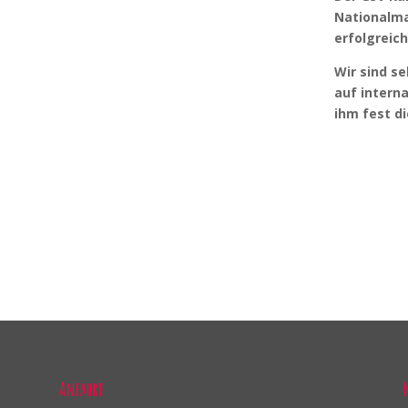
Nationalma
erfolgreic
Wir sind se
auf intern
ihm fest d
Anfahrt