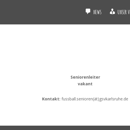
NEWS
UNSER V
Seniorenleiter
vakant
Kontakt:
fussball.senioren(ät)gsvkarlsruhe.de