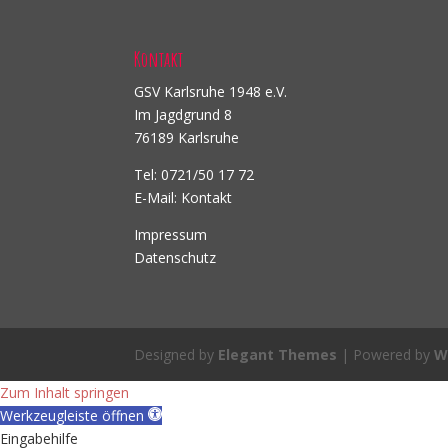
Kontakt
GSV Karlsruhe 1948 e.V.
Im Jagdgrund 8
76189 Karlsruhe
Tel: 0721/50 17 72
E-Mail:
Kontakt
Impressum
Datenschutz
Designed by
Elegant Themes
| Powered by
W
Zum Inhalt springen
Werkzeugleiste öffnen
Eingabehilfe